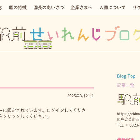
念
園の特徴
園長のあいさつ
企業さまへ
入園について
リ
Blog Top
記事一覧
2025年3月21日
ーに限定されています。ログインしてくださ
https://ekima
をクリックしてください。
広島県呉市西中
TEL ： 0823-
最新記事