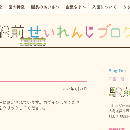
念
園の特徴
園長のあいさつ
企業さまへ
入園について
リ
Blog Top
記事一覧
2025年3月21日
ーに限定されています。ログインしてくださ
https://ekima
をクリックしてください。
広島県呉市西中
TEL ： 0823-
最新記事