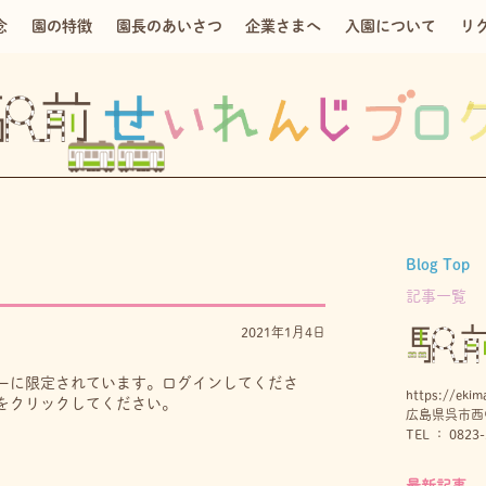
念
園の特徴
園長のあいさつ
企業さまへ
入園について
リ
Blog Top
記事一覧
2021年1月4日
ーに限定されています。ログインしてくださ
https://ekima
をクリックしてください。
広島県呉市西中
TEL ： 0823-
最新記事