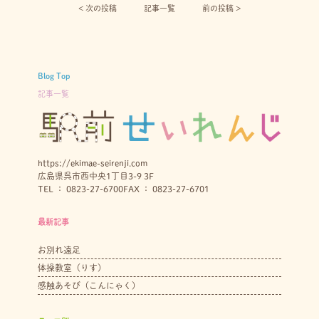
< 次の投稿︎
記事一覧
前の投稿 >
Blog Top
記事一覧
https://ekimae-seirenji.com
広島県呉市西中央1丁目3-9 3F
TEL ： 0823-27-6700
FAX ： 0823-27-6701
最新記事
お別れ遠足
体操教室（りす）
感触あそび（こんにゃく）