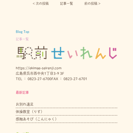
< 次の投稿︎
記事一覧
前の投稿 >
Blog Top
記事一覧
https://ekimae-seirenji.com
広島県呉市西中央1丁目3-9 3F
TEL ： 0823-27-6700
FAX ： 0823-27-6701
最新記事
お別れ遠足
体操教室（りす）
感触あそび（こんにゃく）