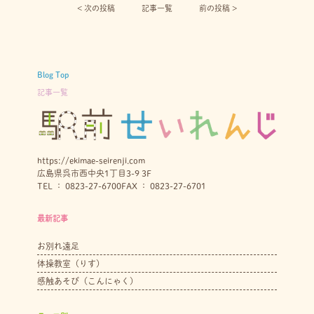
< 次の投稿︎
記事一覧
前の投稿 >
Blog Top
記事一覧
https://ekimae-seirenji.com
広島県呉市西中央1丁目3-9 3F
TEL ： 0823-27-6700
FAX ： 0823-27-6701
最新記事
お別れ遠足
体操教室（りす）
感触あそび（こんにゃく）