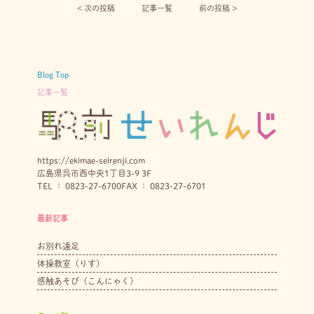
< 次の投稿︎
記事一覧
前の投稿 >
Blog Top
記事一覧
https://ekimae-seirenji.com
広島県呉市西中央1丁目3-9 3F
TEL ： 0823-27-6700
FAX ： 0823-27-6701
最新記事
お別れ遠足
体操教室（りす）
感触あそび（こんにゃく）