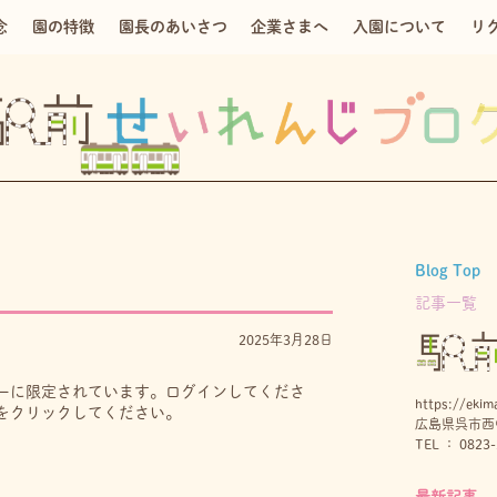
念
園の特徴
園長のあいさつ
企業さまへ
入園について
リ
Blog Top
記事一覧
2025年3月28日
ーに限定されています。ログインしてくださ
https://ekima
をクリックしてください。
広島県呉市西中
TEL ： 0823-
最新記事