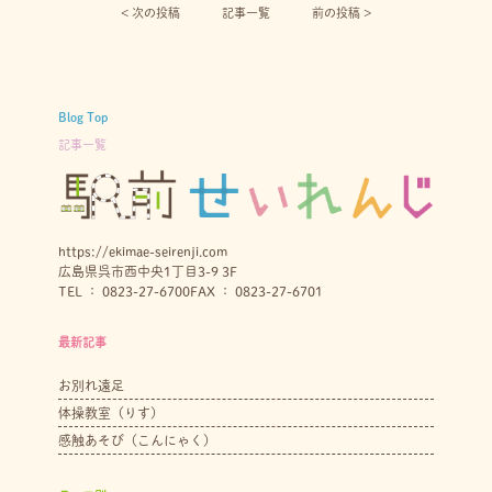
< 次の投稿︎
記事一覧
前の投稿 >
Blog Top
記事一覧
https://ekimae-seirenji.com
広島県呉市西中央1丁目3-9 3F
TEL ： 0823-27-6700
FAX ： 0823-27-6701
最新記事
お別れ遠足
体操教室（りす）
感触あそび（こんにゃく）