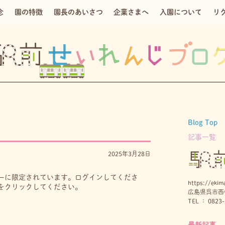
念
園の特徴
園長のあいさつ
企業さまへ
入園について
リ
Blog Top
記事一覧
2025年3月28日
ーに限定されています。ログインしてくださ
https://ekima
をクリックしてください。
広島県呉市西中
TEL ： 0823-
最新記事