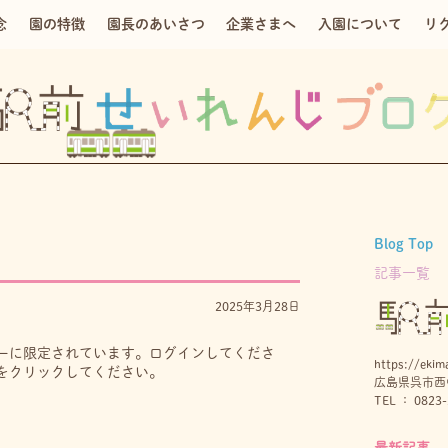
念
園の特徴
園長のあいさつ
企業さまへ
入園について
リ
Blog Top
記事一覧
2025年3月28日
ーに限定されています。ログインしてくださ
https://ekima
をクリックしてください。
広島県呉市西中
TEL ： 0823-
最新記事