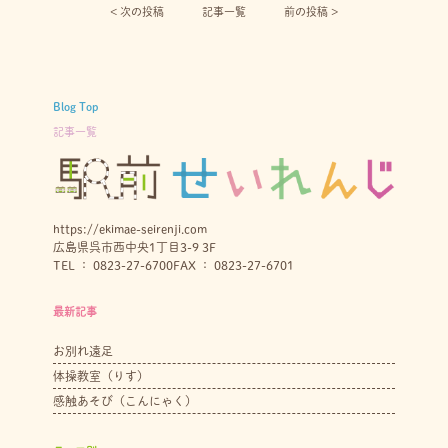
< 次の投稿︎
記事一覧
前の投稿 >
Blog Top
記事一覧
https://ekimae-seirenji.com
広島県呉市西中央1丁目3-9 3F
TEL ： 0823-27-6700
FAX ： 0823-27-6701
最新記事
お別れ遠足
体操教室（りす）
感触あそび（こんにゃく）