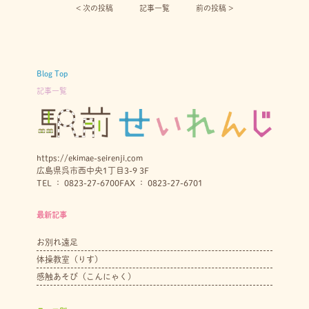
< 次の投稿︎
記事一覧
前の投稿 >
Blog Top
記事一覧
https://ekimae-seirenji.com
広島県呉市西中央1丁目3-9 3F
TEL ： 0823-27-6700
FAX ： 0823-27-6701
最新記事
お別れ遠足
体操教室（りす）
感触あそび（こんにゃく）