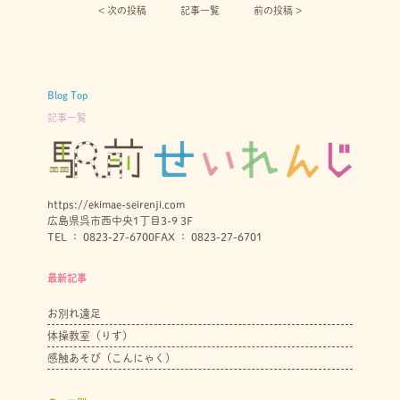
< 次の投稿︎
記事一覧
前の投稿 >
Blog Top
記事一覧
https://ekimae-seirenji.com
広島県呉市西中央1丁目3-9 3F
TEL ： 0823-27-6700
FAX ： 0823-27-6701
最新記事
お別れ遠足
体操教室（りす）
感触あそび（こんにゃく）