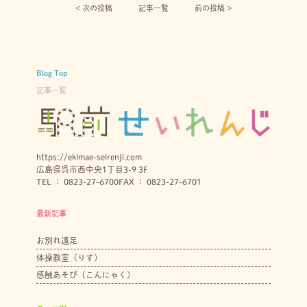
< 次の投稿︎
記事一覧
前の投稿 >
Blog Top
記事一覧
https://ekimae-seirenji.com
広島県呉市西中央1丁目3-9 3F
TEL ： 0823-27-6700
FAX ： 0823-27-6701
最新記事
お別れ遠足
体操教室（りす）
感触あそび（こんにゃく）