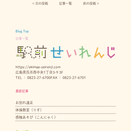
< 次の投稿︎
記事一覧
前の投稿 >
Blog Top
記事一覧
https://ekimae-seirenji.com
広島県呉市西中央1丁目3-9 3F
TEL ： 0823-27-6700
FAX ： 0823-27-6701
最新記事
お別れ遠足
体操教室（りす）
感触あそび（こんにゃく）