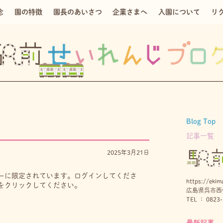
念
園の特徴
園長のあいさつ
企業さまへ
入園について
リ
Blog Top
記事一覧
2025年3月21日
ーに限定されています。ログインしてくださ
https://ekima
をクリックしてください。
広島県呉市西中
TEL ： 0823-
最新記事