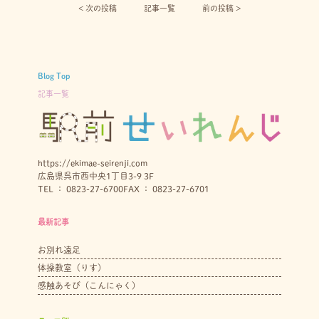
< 次の投稿︎
記事一覧
前の投稿 >
Blog Top
記事一覧
https://ekimae-seirenji.com
広島県呉市西中央1丁目3-9 3F
TEL ： 0823-27-6700
FAX ： 0823-27-6701
最新記事
お別れ遠足
体操教室（りす）
感触あそび（こんにゃく）