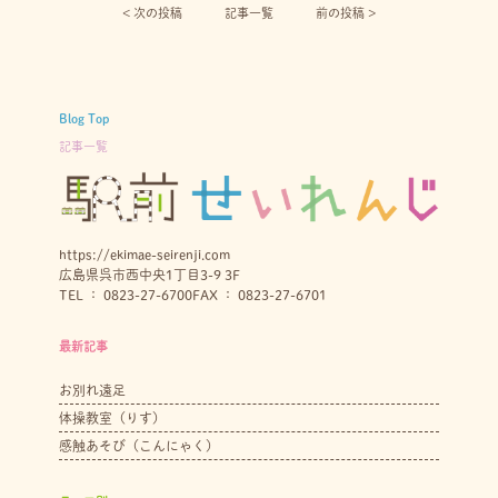
< 次の投稿︎
記事一覧
前の投稿 >
Blog Top
記事一覧
https://ekimae-seirenji.com
広島県呉市西中央1丁目3-9 3F
TEL ： 0823-27-6700
FAX ： 0823-27-6701
最新記事
お別れ遠足
体操教室（りす）
感触あそび（こんにゃく）