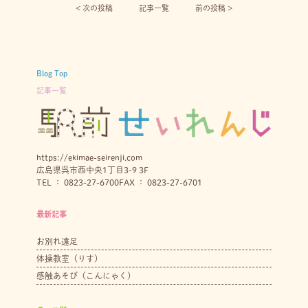
< 次の投稿︎
記事一覧
前の投稿 >
Blog Top
記事一覧
https://ekimae-seirenji.com
広島県呉市西中央1丁目3-9 3F
TEL ： 0823-27-6700
FAX ： 0823-27-6701
最新記事
お別れ遠足
体操教室（りす）
感触あそび（こんにゃく）