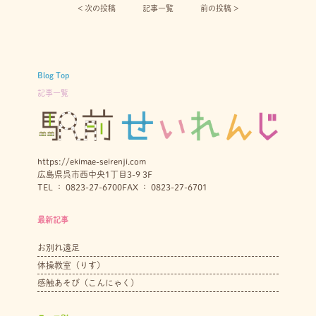
< 次の投稿︎
記事一覧
前の投稿 >
Blog Top
記事一覧
https://ekimae-seirenji.com
広島県呉市西中央1丁目3-9 3F
TEL ： 0823-27-6700
FAX ： 0823-27-6701
最新記事
お別れ遠足
体操教室（りす）
感触あそび（こんにゃく）