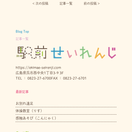
< 次の投稿︎
記事一覧
前の投稿 >
Blog Top
記事一覧
https://ekimae-seirenji.com
広島県呉市西中央1丁目3-9 3F
TEL ： 0823-27-6700
FAX ： 0823-27-6701
最新記事
お別れ遠足
体操教室（りす）
感触あそび（こんにゃく）