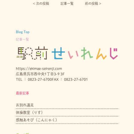
< 次の投稿︎
記事一覧
前の投稿 >
Blog Top
記事一覧
https://ekimae-seirenji.com
広島県呉市西中央1丁目3-9 3F
TEL ： 0823-27-6700
FAX ： 0823-27-6701
最新記事
お別れ遠足
体操教室（りす）
感触あそび（こんにゃく）