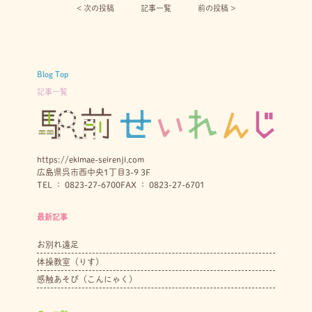
< 次の投稿︎
記事一覧
前の投稿 >
Blog Top
記事一覧
https://ekimae-seirenji.com
広島県呉市西中央1丁目3-9 3F
TEL ： 0823-27-6700
FAX ： 0823-27-6701
最新記事
お別れ遠足
体操教室（りす）
感触あそび（こんにゃく）