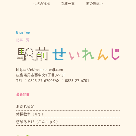
< 次の投稿︎
記事一覧
前の投稿 >
Blog Top
記事一覧
https://ekimae-seirenji.com
広島県呉市西中央1丁目3-9 3F
TEL ： 0823-27-6700
FAX ： 0823-27-6701
最新記事
お別れ遠足
体操教室（りす）
感触あそび（こんにゃく）