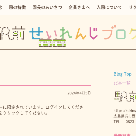
念
園の特徴
園長のあいさつ
企業さまへ
入園について
リ
Blog Top
記事一覧
2024年4月5日
ーに限定されています。ログインしてくださ
https://ekima
をクリックしてください。
広島県呉市西中
TEL ： 0823-
最新記事