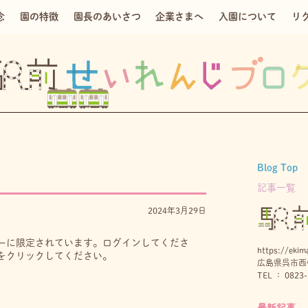
念
園の特徴
園長のあいさつ
企業さまへ
入園について
リ
Blog Top
記事一覧
2024年3月29日
ーに限定されています。ログインしてくださ
https://ekima
をクリックしてください。
広島県呉市西中
TEL ： 0823-
最新記事