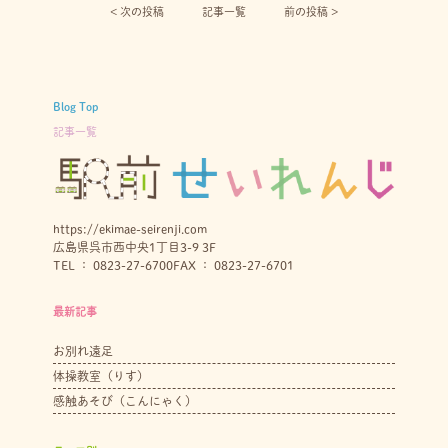
< 次の投稿︎
記事一覧
前の投稿 >
Blog Top
記事一覧
https://ekimae-seirenji.com
広島県呉市西中央1丁目3-9 3F
TEL ： 0823-27-6700
FAX ： 0823-27-6701
最新記事
お別れ遠足
体操教室（りす）
感触あそび（こんにゃく）