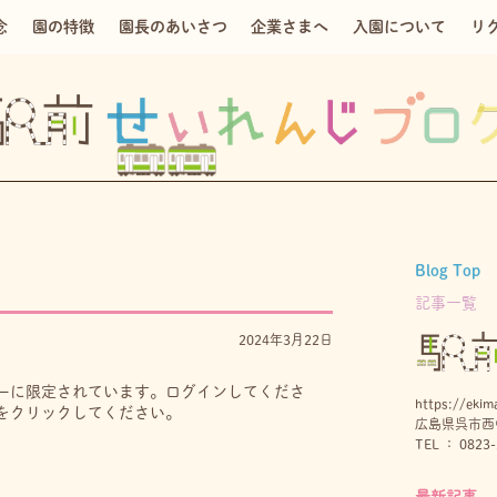
念
園の特徴
園長のあいさつ
企業さまへ
入園について
リ
Blog Top
記事一覧
2024年3月22日
ーに限定されています。ログインしてくださ
https://ekima
をクリックしてください。
広島県呉市西中
TEL ： 0823-
最新記事