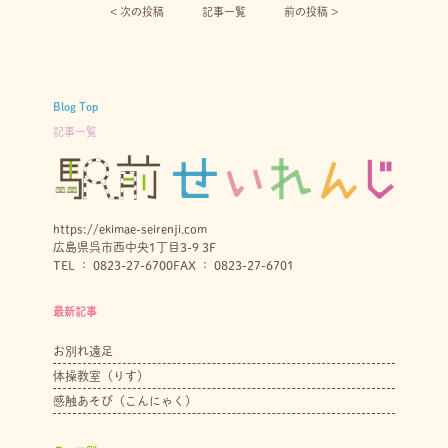
< 次の投稿︎
記事一覧
前の投稿 >
Blog Top
記事一覧
https://ekimae-seirenji.com
広島県呉市西中央1丁目3-9 3F
TEL ： 0823-27-6700
FAX ： 0823-27-6701
最新記事
お別れ遠足
体操教室（りす）
感触あそび（こんにゃく）