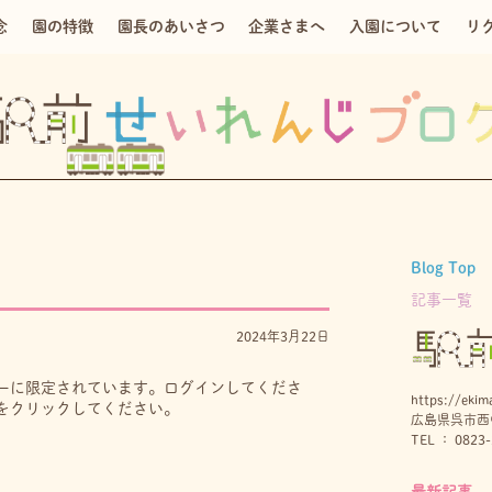
念
園の特徴
園長のあいさつ
企業さまへ
入園について
リ
Blog Top
記事一覧
2024年3月22日
ーに限定されています。ログインしてくださ
https://ekima
をクリックしてください。
広島県呉市西中
TEL ： 0823-
最新記事