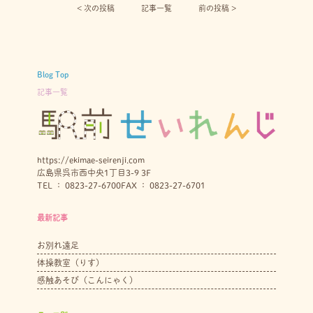
< 次の投稿︎
記事一覧
前の投稿 >
Blog Top
記事一覧
https://ekimae-seirenji.com
広島県呉市西中央1丁目3-9 3F
TEL ： 0823-27-6700
FAX ： 0823-27-6701
最新記事
お別れ遠足
体操教室（りす）
感触あそび（こんにゃく）