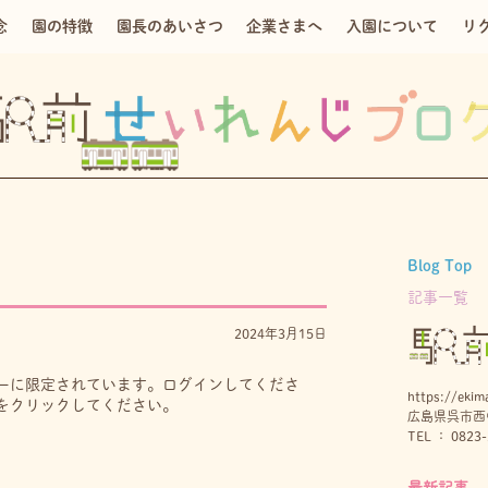
念
園の特徴
園長のあいさつ
企業さまへ
入園について
リ
Blog Top
記事一覧
2024年3月15日
ーに限定されています。ログインしてくださ
https://ekima
をクリックしてください。
広島県呉市西中
TEL ： 0823-
最新記事