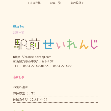
< 次の投稿︎
記事一覧
前の投稿 >
Blog Top
記事一覧
https://ekimae-seirenji.com
広島県呉市西中央1丁目3-9 3F
TEL ： 0823-27-6700
FAX ： 0823-27-6701
最新記事
お別れ遠足
体操教室（りす）
感触あそび（こんにゃく）