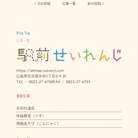
< 次の投稿︎
記事一覧
前の投稿 >
Blog Top
記事一覧
https://ekimae-seirenji.com
広島県呉市西中央1丁目3-9 3F
TEL ： 0823-27-6700
FAX ： 0823-27-6701
最新記事
お別れ遠足
体操教室（りす）
感触あそび（こんにゃく）