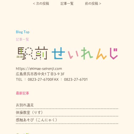
< 次の投稿︎
記事一覧
前の投稿 >
Blog Top
記事一覧
https://ekimae-seirenji.com
広島県呉市西中央1丁目3-9 3F
TEL ： 0823-27-6700
FAX ： 0823-27-6701
最新記事
お別れ遠足
体操教室（りす）
感触あそび（こんにゃく）