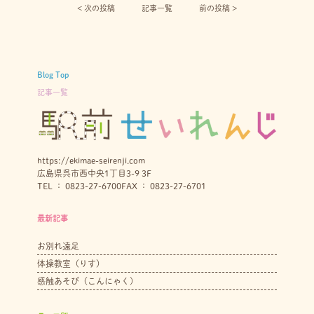
< 次の投稿︎
記事一覧
前の投稿 >
Blog Top
記事一覧
https://ekimae-seirenji.com
広島県呉市西中央1丁目3-9 3F
TEL ： 0823-27-6700
FAX ： 0823-27-6701
最新記事
お別れ遠足
体操教室（りす）
感触あそび（こんにゃく）