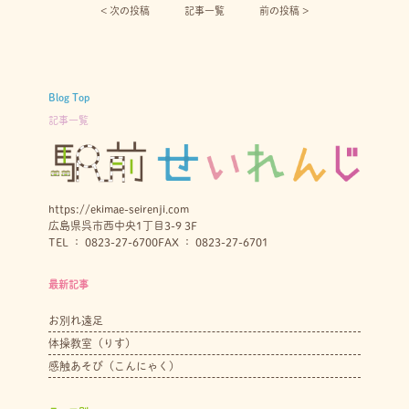
< 次の投稿︎
記事一覧
前の投稿 >
Blog Top
記事一覧
https://ekimae-seirenji.com
広島県呉市西中央1丁目3-9 3F
TEL ： 0823-27-6700
FAX ： 0823-27-6701
最新記事
お別れ遠足
体操教室（りす）
感触あそび（こんにゃく）