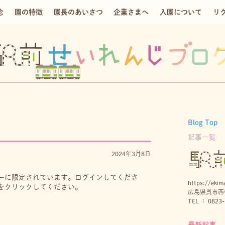
念
園の特徴
園長のあいさつ
企業さまへ
入園について
リ
Blog Top
記事一覧
2024年3月8日
ーに限定されています。ログインしてくださ
https://ekima
をクリックしてください。
広島県呉市西中
TEL ： 0823-
最新記事