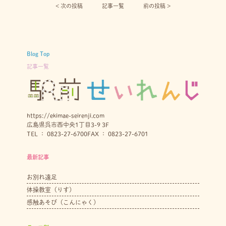
< 次の投稿︎
記事一覧
前の投稿 >
Blog Top
記事一覧
https://ekimae-seirenji.com
広島県呉市西中央1丁目3-9 3F
TEL ： 0823-27-6700
FAX ： 0823-27-6701
最新記事
お別れ遠足
体操教室（りす）
感触あそび（こんにゃく）