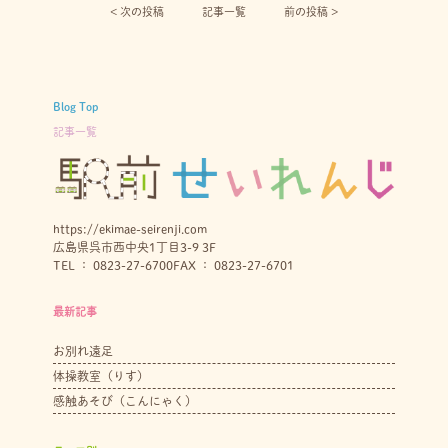
< 次の投稿︎
記事一覧
前の投稿 >
Blog Top
記事一覧
https://ekimae-seirenji.com
広島県呉市西中央1丁目3-9 3F
TEL ： 0823-27-6700
FAX ： 0823-27-6701
最新記事
お別れ遠足
体操教室（りす）
感触あそび（こんにゃく）