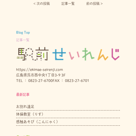
< 次の投稿︎
記事一覧
前の投稿 >
Blog Top
記事一覧
https://ekimae-seirenji.com
広島県呉市西中央1丁目3-9 3F
TEL ： 0823-27-6700
FAX ： 0823-27-6701
最新記事
お別れ遠足
体操教室（りす）
感触あそび（こんにゃく）