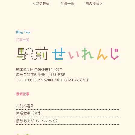
< 次の投稿︎
記事一覧
前の投稿 >
Blog Top
記事一覧
https://ekimae-seirenji.com
広島県呉市西中央1丁目3-9 3F
TEL ： 0823-27-6700
FAX ： 0823-27-6701
最新記事
お別れ遠足
体操教室（りす）
感触あそび（こんにゃく）