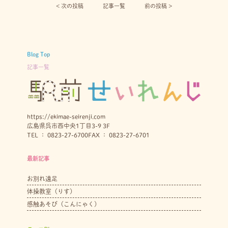
< 次の投稿︎
記事一覧
前の投稿 >
Blog Top
記事一覧
https://ekimae-seirenji.com
広島県呉市西中央1丁目3-9 3F
TEL ： 0823-27-6700
FAX ： 0823-27-6701
最新記事
お別れ遠足
体操教室（りす）
感触あそび（こんにゃく）