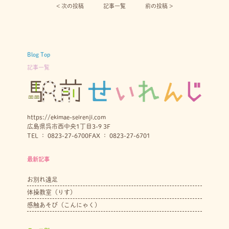
< 次の投稿︎
記事一覧
前の投稿 >
Blog Top
記事一覧
https://ekimae-seirenji.com
広島県呉市西中央1丁目3-9 3F
TEL ： 0823-27-6700
FAX ： 0823-27-6701
最新記事
お別れ遠足
体操教室（りす）
感触あそび（こんにゃく）