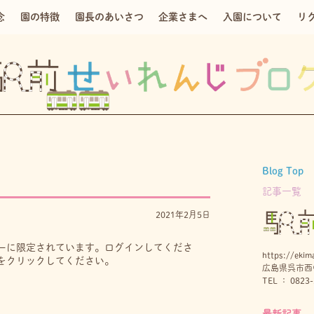
念
園の特徴
園長のあいさつ
企業さまへ
入園について
リ
Blog Top
記事一覧
2021年2月5日
ーに限定されています。ログインしてくださ
https://ekima
をクリックしてください。
広島県呉市西中
TEL ： 0823-
最新記事