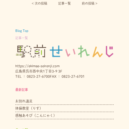
< 次の投稿︎
記事一覧
前の投稿 >
Blog Top
記事一覧
https://ekimae-seirenji.com
広島県呉市西中央1丁目3-9 3F
TEL ： 0823-27-6700
FAX ： 0823-27-6701
最新記事
お別れ遠足
体操教室（りす）
感触あそび（こんにゃく）