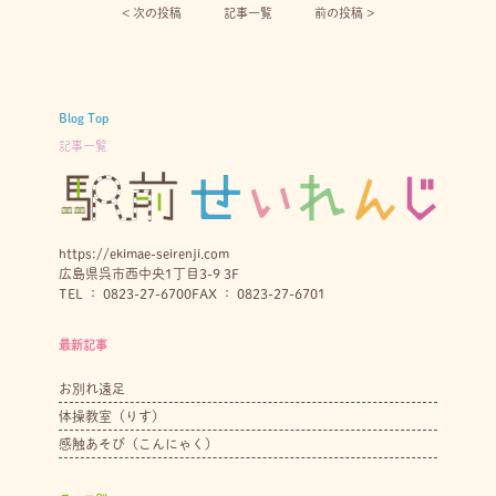
< 次の投稿︎
記事一覧
前の投稿 >
Blog Top
記事一覧
https://ekimae-seirenji.com
広島県呉市西中央1丁目3-9 3F
TEL ： 0823-27-6700
FAX ： 0823-27-6701
最新記事
お別れ遠足
体操教室（りす）
感触あそび（こんにゃく）