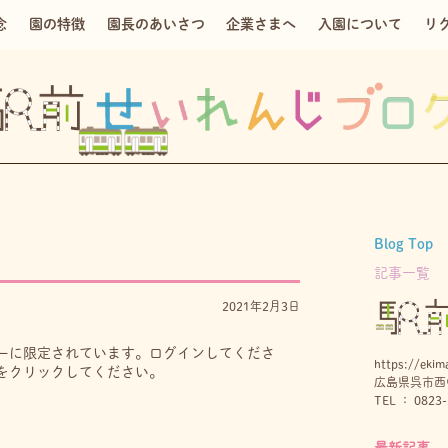
念
園の特徴
園長のあいさつ
企業さまへ
入園について
リ
Blog Top
記事一覧
2021年2月3日
ーに限定されています。ログインしてくださ
https://ekima
をクリックしてください。
広島県呉市西中
TEL ： 0823-
最新記事