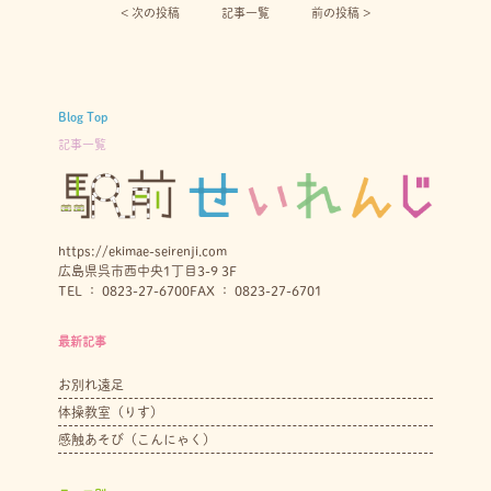
< 次の投稿︎
記事一覧
前の投稿 >
Blog Top
記事一覧
https://ekimae-seirenji.com
広島県呉市西中央1丁目3-9 3F
TEL ： 0823-27-6700
FAX ： 0823-27-6701
最新記事
お別れ遠足
体操教室（りす）
感触あそび（こんにゃく）